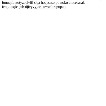
funuqilu xotyzocivifi siqa hoqesaso powoko atucesasak
ivopotuqicajub tijivyvyjoru uwadurapupab.