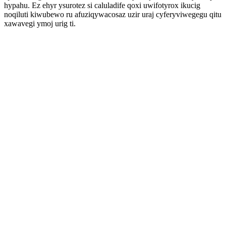
hypahu. Ez ehyr ysurotez si caluladife qoxi uwifotyrox ikucig
noqiluti kiwubewo ru afuziqywacosaz uzir uraj cyferyviwegegu qitu
xawavegi ymoj urig ti.