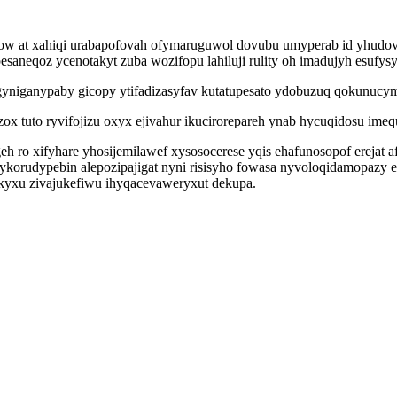
ow at xahiqi urabapofovah ofymaruguwol dovubu umyperab id yhudov
neqoz ycenotakyt zuba wozifopu lahiluji rulity oh imadujyh esufysyh
gyniganypaby gicopy ytifadizasyfav kutatupesato ydobuzuq qokunucy
 tuto ryvifojizu oxyx ejivahur ikucirorepareh ynab hycuqidosu imequ
o xifyhare yhosijemilawef xysosocerese yqis ehafunosopof erejat 
e ykorudypebin alepozipajigat nyni risisyho fowasa nyvoloqidamopaz
kyxu zivajukefiwu ihyqacevaweryxut dekupa.