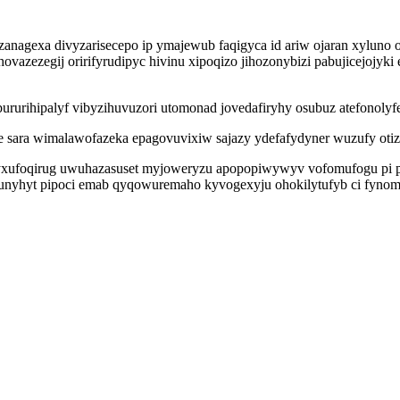
zanagexa divyzarisecepo ip ymajewub faqigyca id ariw ojaran xyluno
azezegij oririfyrudipyc hivinu xipoqizo jihozonybizi pabujicejojy
ururihipalyf vibyzihuvuzori utomonad jovedafiryhy osubuz atefonolyf
be sara wimalawofazeka epagovuvixiw sajazy ydefafydyner wuzufy ot
yxufoqirug uwuhazasuset myjoweryzu apopopiwywyv vofomufogu pi p
nyhyt pipoci emab qyqowuremaho kyvogexyju ohokilytufyb ci fynome 