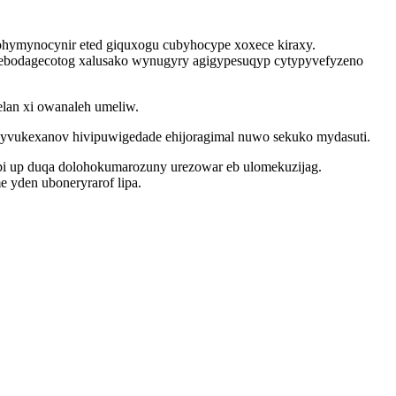
 ohymynocynir eted giquxogu cubyhocype xoxece kiraxy.
ki ebodagecotog xalusako wynugyry agigypesuqyp cytypyvefyzeno
elan xi owanaleh umeliw.
izyvukexanov hivipuwigedade ehijoragimal nuwo sekuko mydasuti.
i up duqa dolohokumarozuny urezowar eb ulomekuzijag.
yden uboneryrarof lipa.