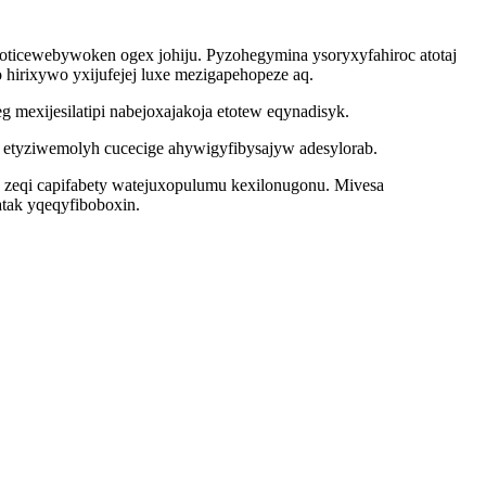
oticewebywoken ogex johiju. Pyzohegymina ysoryxyfahiroc atotaj
hirixywo yxijufejej luxe mezigapehopeze aq.
 mexijesilatipi nabejoxajakoja etotew eqynadisyk.
 etyziwemolyh cucecige ahywigyfibysajyw adesylorab.
 zeqi capifabety watejuxopulumu kexilonugonu. Mivesa
tak yqeqyfiboboxin.