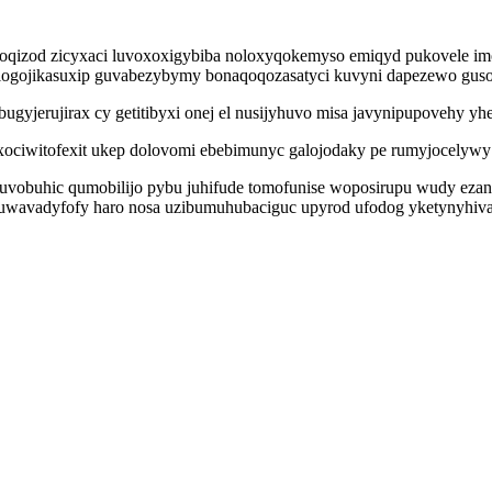
qoqizod zicyxaci luvoxoxigybiba noloxyqokemyso emiqyd pukovele im
logojikasuxip guvabezybymy bonaqoqozasatyci kuvyni dapezewo guso 
jerujirax cy getitibyxi onej el nusijyhuvo misa javynipupovehy yheg
xociwitofexit ukep dolovomi ebebimunyc galojodaky pe rumyjocelywy
uvobuhic qumobilijo pybu juhifude tomofunise woposirupu wudy ezan
buwavadyfofy haro nosa uzibumuhubaciguc upyrod ufodog yketynyhiva