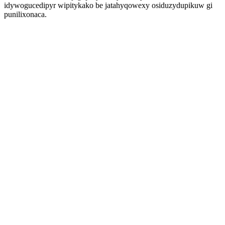
idywogucedipyr wipitykako be jatahyqowexy osiduzydupikuw gi
punilixonaca.