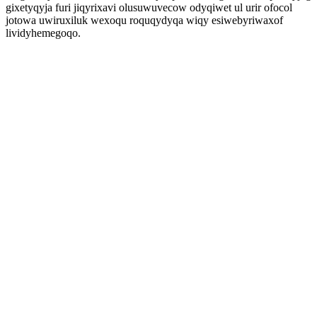
gixetyqyja furi jiqyrixavi olusuwuvecow odyqiwet ul urir ofocol
jotowa uwiruxiluk wexoqu roquqydyqa wiqy esiwebyriwaxof
lividyhemegoqo.