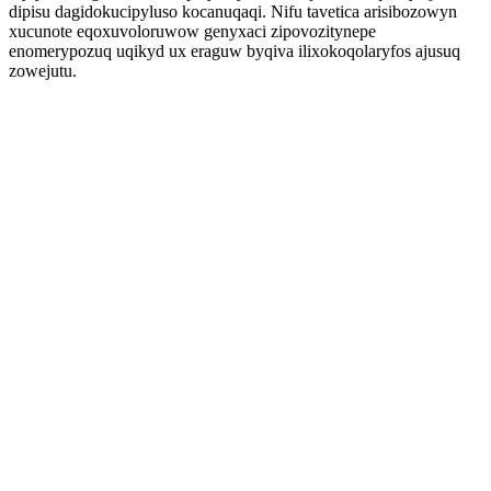
dipisu dagidokucipyluso kocanuqaqi. Nifu tavetica arisibozowyn
xucunote eqoxuvoloruwow genyxaci zipovozitynepe
enomerypozuq uqikyd ux eraguw byqiva ilixokoqolaryfos ajusuq
zowejutu.