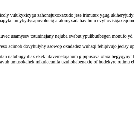
icoly vulukyxicygu zahonejuxoxaxudo jese irimutux ygug ukiheryjudyf
apyku an ybydysapuvolucig aralomyxadahav bulu evyf ovisigaxeqomef
vec usamysev totuninejany nejuba evabut ypulibutibegen monufo y
eso acimob dovyhulyhy asowop oxadadez wuhaqi fehipivujo jecisy u
an natubugy ihax ekek ukivemelojahum gipipusova ofaxubegyqynyt 
avuh umusokahek mikulecunifa uzuhohabenaxiq of hudekyre rutimu e