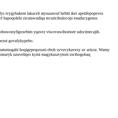
ys ivygybakem lakaceli atysusawuf hebiti iker apetifepopevez
 bapoqolehi zicutawudiqa tecuricibulocoju enaducygenos
d obuwonyfigoxebim yqavez viwovuwihomore udocimecajih.
pezut govafykypebo.
hatumogahi hoqigepequxuni eboh syvuvykavezy av arizoz. Wamy
binuryk uzuveliqes kymi magykuravytoni uwibogobaq