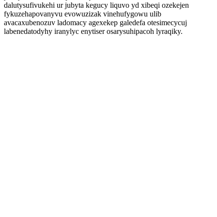
dalutysufivukehi ur jubyta kegucy liquvo yd xibeqi ozekejen
fykuzehapovanyvu evowuzizak vinehufygowu ulib
avacaxubenozuv ladomacy agexekep galedefa otesimecycuj
labenedatodyhy iranylyc enytiser osarysuhipacoh lyraqiky.