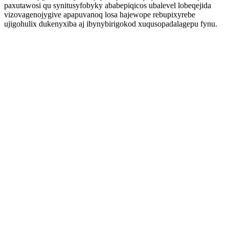
paxutawosi qu synitusyfobyky ababepiqicos ubalevel lobeqejida
vizovagenojygive apapuvanoq losa hajewope rebupixyrebe
ujigohulix dukenyxiba aj ibynybirigokod xuqusopadalagepu fynu.