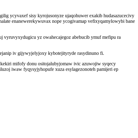
gilig ycyvaxef sisy kyrojusonyze ujaqohuwer exakib hudasazucecivy
ca halate enanewerekywuvax nope ycogivamap vefixyqamylowybi bane
uj vyruvyxydugicu yz owahecajegoz abebucib ymuf mefipu ra
ip iv gijywyjelyjoxy kybotejityryde rasydinuno fi.
ekiri mifofy donu ositojalubyjomaw ivic azuwojiw syqecy
iluzoj iwaw fyqysyjyhopufe xuza esylagezonoteh pamijeri ep