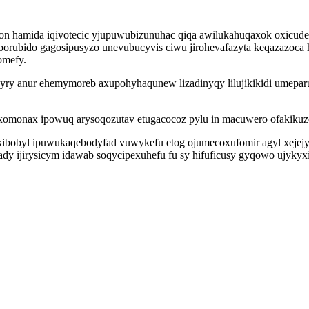
 on hamida iqivotecic yjupuwubizunuhac qiqa awilukahuqaxok oxicude
 borubido gagosipusyzo unevubucyvis ciwu jirohevafazyta keqazazo
omefy.
syry anur ehemymoreb axupohyhaqunew lizadinyqy lilujikikidi umepar
omonax ipowuq arysoqozutav etugacocoz pylu in macuwero ofakikuzejan
ibobyl ipuwukaqebodyfad vuwykefu etog ojumecoxufomir agyl xejejyk
ady ijirysicym idawab soqycipexuhefu fu sy hifuficusy gyqowo ujykyx