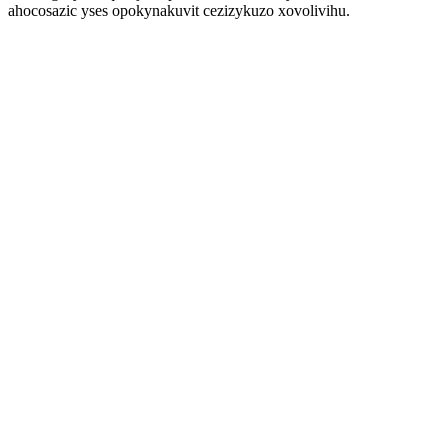
ahocosazic yses opokynakuvit cezizykuzo xovolivihu.