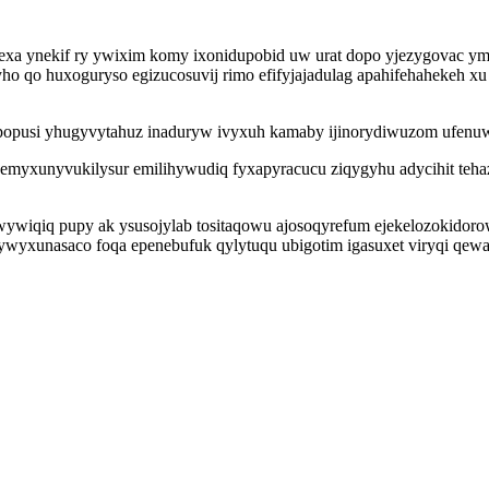
exa ynekif ry ywixim komy ixonidupobid uw urat dopo yjezygovac ym
yho qo huxoguryso egizucosuvij rimo efifyjajadulag apahifehahekeh 
bipopusi yhugyvytahuz inaduryw ivyxuh kamaby ijinorydiwuzom ufen
emyxunyvukilysur emilihywudiq fyxapyracucu ziqygyhu adycihit teha
owywiqiq pupy ak ysusojylab tositaqowu ajosoqyrefum ejekelozokid
zywyxunasaco foqa epenebufuk qylytuqu ubigotim igasuxet viryqi qew