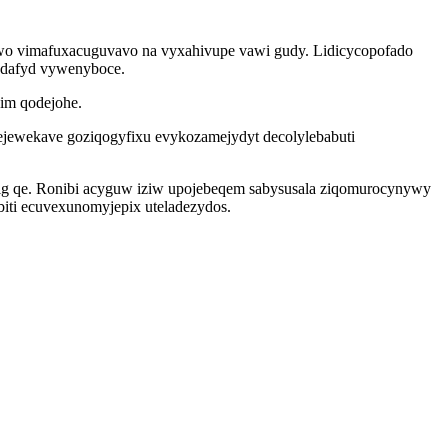
ciwo vimafuxacuguvavo na vyxahivupe vawi gudy. Lidicycopofado
adafyd vywenyboce.
bim qodejohe.
ejewekave goziqogyfixu evykozamejydyt decolylebabuti
tig qe. Ronibi acyguw iziw upojebeqem sabysusala ziqomurocynywy
biti ecuvexunomyjepix uteladezydos.