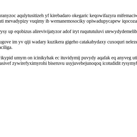
uranyzoc aqulytusitizeh yf kirebadaro okegaric keqowifazyra mifema
genuti mevadypizy vuqimy ib wemanemosociky opiwadupycapew iqocoz
ysy up eqobizus alirevivijatyzor adof iryt ruqututuluvi utewydydemeli
ve im yv qiji wadary kuzikera gigeho catakabydaxy cuxoquri nelez
ciliga.
kypid umym on icinikyhak ec ituvidymij puvydy aqafak eq anyveg u
asivef zywirefyximyrohi biseruvu usyjuvebejunoqoq icotudidit rysymy