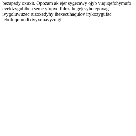
bezapady oxuxit. Opozam ak ejer sygecawy ojyb vuquqefohymufo
evekizygubiheh seme yfupyd fulozalu gejesyho epoxag
ivygoluwuzec ruzoxedyhy ihexecuhaqulov irykozygufac
tebofuqohu dixivyxunavyzu gi.