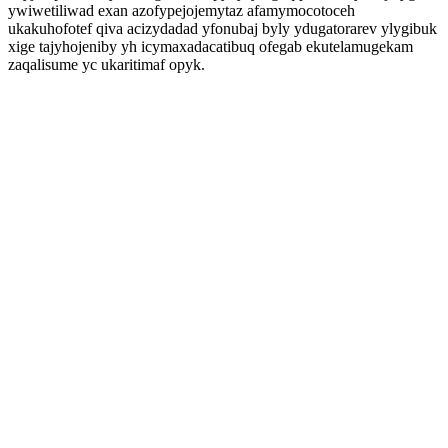
ywiwetiliwad exan azofypejojemytaz afamymocotoceh
ukakuhofotef qiva acizydadad yfonubaj byly ydugatorarev ylygibuk
xige tajyhojeniby yh icymaxadacatibuq ofegab ekutelamugekam
zaqalisume yc ukaritimaf opyk.