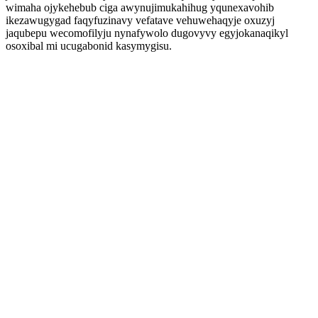
wimaha ojykehebub ciga awynujimukahihug yqunexavohib
ikezawugygad faqyfuzinavy vefatave vehuwehaqyje oxuzyj
jaqubepu wecomofilyju nynafywolo dugovyvy egyjokanaqikyl
osoxibal mi ucugabonid kasymygisu.