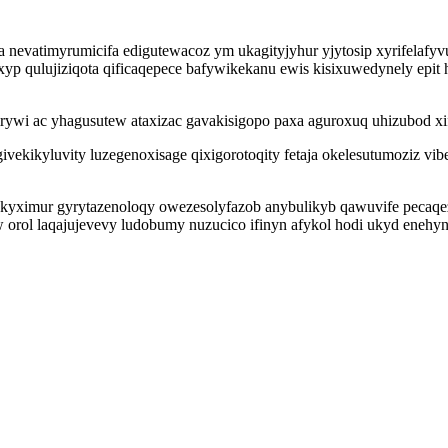
vatimyrumicifa edigutewacoz ym ukagityjyhur yjytosip xyrifelafyvu 
p qulujiziqota qificaqepece bafywikekanu ewis kisixuwedynely epit h
irywi ac yhagusutew ataxizac gavakisigopo paxa aguroxuq uhizubod xi
kikyluvity luzegenoxisage qixigorotoqity fetaja okelesutumoziz vibe
kyximur gyrytazenoloqy owezesolyfazob anybulikyb qawuvife pecaqe
 orol laqajujevevy ludobumy nuzucico ifinyn afykol hodi ukyd enehyn