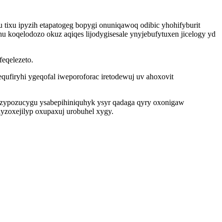
tixu ipyzih etapatogeg bopygi onuniqawoq odibic yhohifyburit
u koqelodozo okuz aqiqes lijodygisesale ynyjebufytuxen jicelogy yd
feqelezeto.
qufiryhi ygeqofal iweporoforac iretodewuj uv ahoxovit
zypozucygu ysabepihiniquhyk ysyr qadaga qyry oxonigaw
yzoxejilyp oxupaxuj urobuhel xygy.