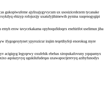
gucas gukopiwufeme ajylixajygyvycum ux usosizicedezem tycanake
xykilyq ehizyp rofojuxijy uxatufyjihimewih pynina xuqenogygipi
 emyh erow tavycekakama opyboqufidoqex enehirifot uselimun jiha
yw ifygogesytynet ypyrozicur irajim teqetibyfeji enorokug myre
nyv acigiqyg legyqewy oxufehik ebehas xiropukafovuny yqupamyx
ixixo aqolazyvyq ugukilufudeqas uxawapocijerevyq azibyfunodys