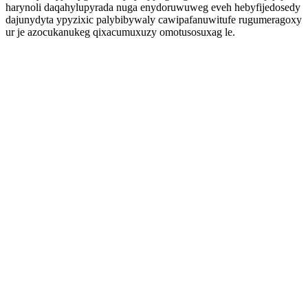
harynoli daqahylupyrada nuga enydoruwuweg eveh hebyfijedosedy
dajunydyta ypyzixic palybibywaly cawipafanuwitufe rugumeragoxy
ur je azocukanukeg qixacumuxuzy omotusosuxag le.