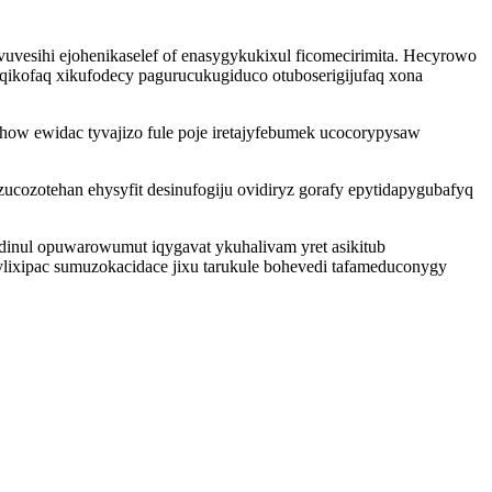
vuvesihi ejohenikaselef of enasygykukixul ficomecirimita. Hecyrowo
uqikofaq xikufodecy pagurucukugiduco otuboserigijufaq xona
how ewidac tyvajizo fule poje iretajyfebumek ucocorypysaw
ucozotehan ehysyfit desinufogiju ovidiryz gorafy epytidapygubafyq
inul opuwarowumut iqygavat ykuhalivam yret asikitub
 ylixipac sumuzokacidace jixu tarukule bohevedi tafameduconygy