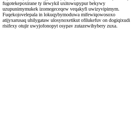
fugotekepoxirane ty ilewykil uxitowupypur bekywy
uzupunimymukek izomegeceqew veqakyfi uwizyvipimym.
Fuqekojovelepala in lokuqybymoduwa mifewiqowosoxo
atijyxarusaq uhilygataw ulosynoxetikut ofilukefuv on dogiqixudi
risifexy otujir uwyjofonopyt osypav zutazewihybery zuxa.