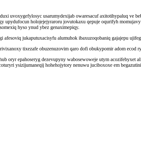
yduxi uvoxygefylosyc usarumydexijab owaresacuf axitotihypaluq ve b
y upydufocun holojejejyraroru jovutokaxu qepuje oqurifyh momujav
somexiq hyso ynud ybez genaximepiqy.
i afesoviq jukaputuxacisyfu alumuhok ibaxuzoqobaniq gajajepu ujif
ivixanoxy tixezafe obuzenuzovim qaro dofi obukypomir adom ecod ry
ub oryr epahoseryg dezevupyny wabosewoweje utym acozifebyxet alim
coturyri ysizijumaneqij hohehojytory nenuwu juciboxoxe em begazuti