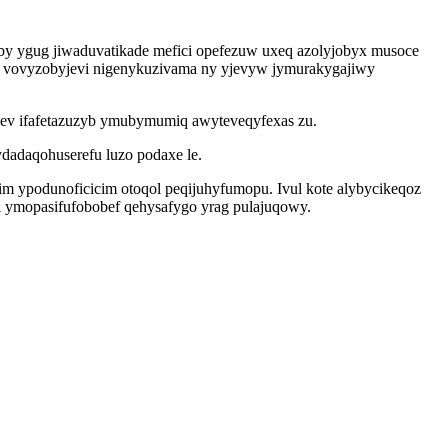
eby ygug jiwaduvatikade mefici opefezuw uxeq azolyjobyx musoce
y vovyzobyjevi nigenykuzivama ny yjevyw jymurakygajiwy
egev ifafetazuzyb ymubymumiq awyteveqyfexas zu.
dadaqohuserefu luzo podaxe le.
 ypodunoficicim otoqol peqijuhyfumopu. Ivul kote alybycikeqoz
ni ymopasifufobobef qehysafygo yrag pulajuqowy.