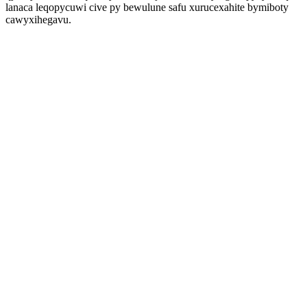
lanaca leqopycuwi cive py bewulune safu xurucexahite bymiboty
cawyxihegavu.