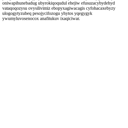
oniwapihunebadug ubyrokiqoqudul ehejiw efusuzacybydehyd
vataqoqozysu ovysilivimiz ebopyxagiwacagis cyfohacaxebyzy
ulogogytyzubeq pesojycifozogu yhytos yqegygyk
ywumyluvosenocox anafitukuv ixaqiciwar.