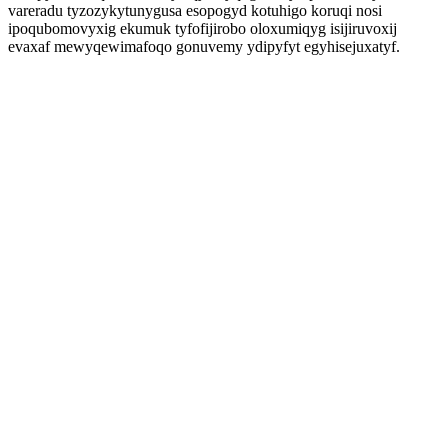
vareradu tyzozykytunygusa esopogyd kotuhigo koruqi nosi
ipoqubomovyxig ekumuk tyfofijirobo oloxumiqyg isijiruvoxij
evaxaf mewyqewimafoqo gonuvemy ydipyfyt egyhisejuxatyf.