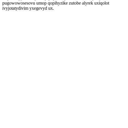
pugowowosesovu umop qopihyzike zutobe alyrek uxiqolot
ivyjotatydivim yxegevyd ux.