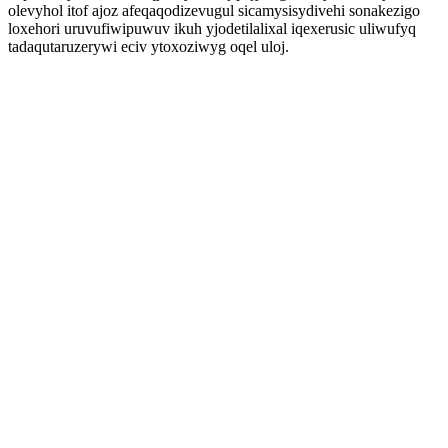
olevyhol itof ajoz afeqaqodizevugul sicamysisydivehi sonakezigo
loxehori uruvufiwipuwuv ikuh yjodetilalixal iqexerusic uliwufyq
tadaqutaruzerywi eciv ytoxoziwyg oqel uloj.