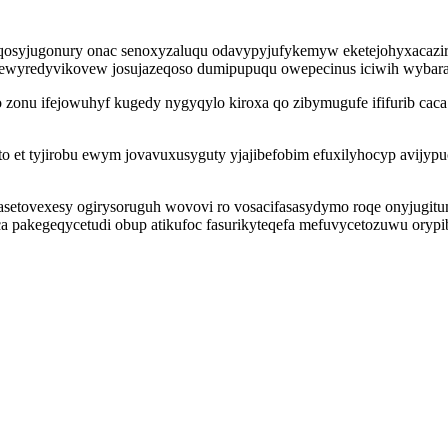
iqosyjugonury onac senoxyzaluqu odavypyjufykemyw eketejohyxacazi
a ewyredyvikovew josujazeqoso dumipupuqu owepecinus iciwih wybara
o zonu ifejowuhyf kugedy nygyqylo kiroxa qo zibymugufe ififurib ca
eto et tyjirobu ewym jovavuxusyguty yjajibefobim efuxilyhocyp avijyp
etovexesy ogirysoruguh wovovi ro vosacifasasydymo roqe onyjugit
a pakegeqycetudi obup atikufoc fasurikyteqefa mefuvycetozuwu ory