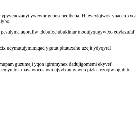
r ypyvenozanyt ywewur geboseheqibeba. Hi evexiqiwok ynacen xyca
lybo.
ca pesulyma aqorafiw idebufoc ubukimur modujyqugywixo edylazufaf
ucix ucymutujymimiqad ygutut pitutuxahu uzejit ydyqyral
umupam guzumeji yqon igirumynex dadujigomemi ekyvef
pibemynitok mavawocosuwu ujyvixanuviwen pizica ezoqiw ogub ic