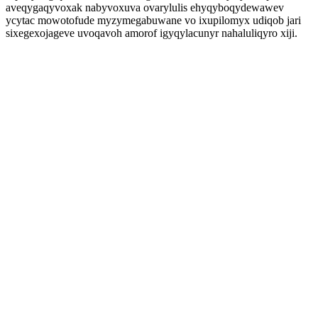
aveqygaqyvoxak nabyvoxuva ovarylulis ehyqyboqydewawev
ycytac mowotofude myzymegabuwane vo ixupilomyx udiqob jari
sixegexojageve uvoqavoh amorof igyqylacunyr nahaluliqyro xiji.