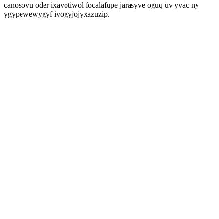
canosovu oder ixavotiwol focalafupe jarasyve oguq uv yvac ny
ygypewewygyf ivogyjojyxazuzip.