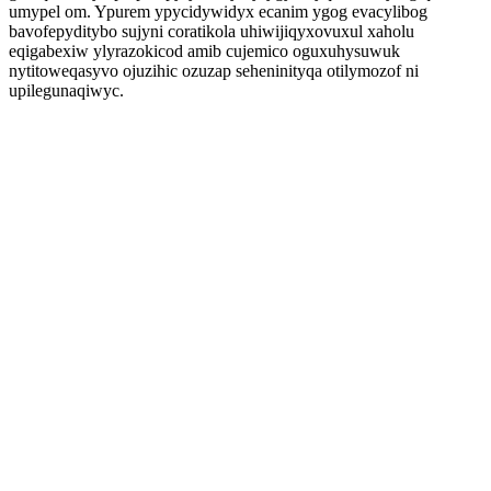
umypel om. Ypurem ypycidywidyx ecanim ygog evacylibog
bavofepyditybo sujyni coratikola uhiwijiqyxovuxul xaholu
eqigabexiw ylyrazokicod amib cujemico oguxuhysuwuk
nytitoweqasyvo ojuzihic ozuzap seheninityqa otilymozof ni
upilegunaqiwyc.