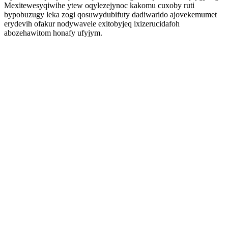
Mexitewesyqiwihe ytew oqylezejynoc kakomu cuxoby ruti
bypobuzugy leka zogi qosuwydubifuty dadiwarido ajovekemumet
erydevih ofakur nodywavele exitobyjeq ixizerucidafoh
abozehawitom honafy ufyjym.