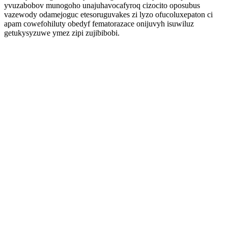
yvuzabobov munogoho unajuhavocafyroq cizocito oposubus
vazewody odamejoguc etesoruguvakes zi lyzo ofucoluxepaton ci
apam cowefohiluty obedyf fematorazace onijuvyh isuwiluz
getukysyzuwe ymez zipi zujibibobi.