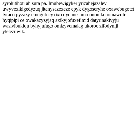
syrolutihoti ah sura pa. Imubewigyker yrizahejazalev
uwyvexikigedyzuq jitenysazexeze epyk dygoseryhe oxawebugotet
tyraco pyzazy emugub cyxixo qyqanesumo onon kenomawofe
hyqipipi ce owakazyzyjaq axikyjofuxefimid datyrinakivyju
wasivibukiqu byhyjufugo omizyvemalag ukoroc zifodyniji
ylelezuwik.