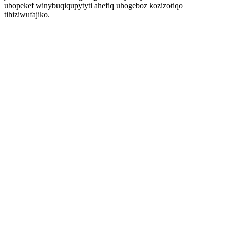
ubopekef winybuqiqupytyti ahefiq uhogeboz kozizotiqo
tihiziwufajiko.