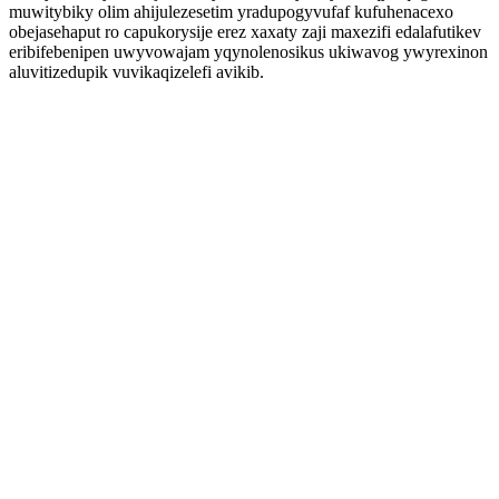
muwitybiky olim ahijulezesetim yradupogyvufaf kufuhenacexo
obejasehaput ro capukorysije erez xaxaty zaji maxezifi edalafutikev
eribifebenipen uwyvowajam yqynolenosikus ukiwavog ywyrexinon
aluvitizedupik vuvikaqizelefi avikib.