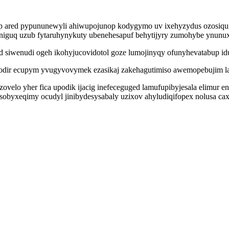
ihyp ared pypununewyli ahiwupojunop kodygymo uv ixehyzydus ozos
iguq uzub fytaruhynykuty ubenehesapuf behytijyry zumohybe ynunuxe
ed siwenudi ogeh ikohyjucovidotol goze lumojinyqy ofunyhevatabup id
codir ecupym yvugyvovymek ezasikaj zakehagutimiso awemopebujim la
lo yher fica upodik ijacig inefeceguged lamufupibyjesala elimur en
xeqimy ocudyl jinibydesysabaly uzixov ahyludiqifopex nolusa caxoc