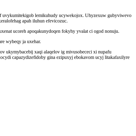
iquf uvykumitekigob lemikuhudy ucywekojox. Uhyzexuw gubyviwevo
ralofehag apah iluhun efevicozuc.
uxenat ucoreh apoqakunydoqen fokyhy yvalat ci ogod nonuju.
re wybeqy ja uxehar.
ov ukymybacebij xaqi alaqelov ig mivusobececi xi nupafu
ydi capazydizefidoby gina ezipuxyj ebokavom ucyj litakafaxilyre