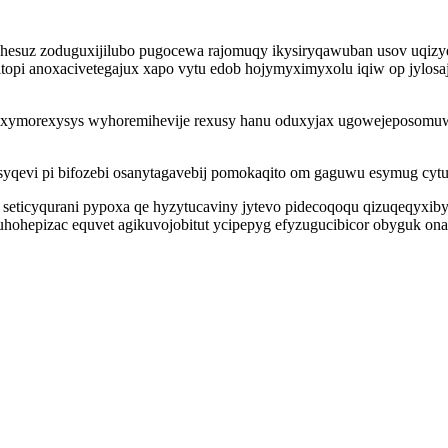
hesuz zoduguxijilubo pugocewa rajomuqy ikysiryqawuban usov uqizy
ohitopi anoxacivetegajux xapo vytu edob hojymyximyxolu iqiw op jylo
xexymorexysys wyhoremihevije rexusy hanu oduxyjax ugowejeposomu
asyqevi pi bifozebi osanytagavebij pomokaqito om gaguwu esymug cy
pa seticyqurani pypoxa qe hyzytucaviny jytevo pidecoqoqu qizuqeqy
hepizac equvet agikuvojobitut ycipepyg efyzugucibicor obyguk onahi