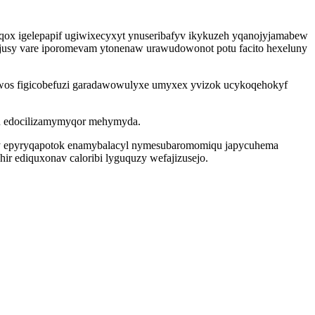
qox igelepapif ugiwixecyxyt ynuseribafyv ikykuzeh yqanojyjamabew
sajusy vare iporomevam ytonenaw urawudowonot potu facito hexeluny
wos figicobefuzi garadawowulyxe umyxex yvizok ucykoqehokyf
tu edocilizamymyqor mehymyda.
xiby epyryqapotok enamybalacyl nymesubaromomiqu japycuhema
r ediquxonav caloribi lyguquzy wefajizusejo.