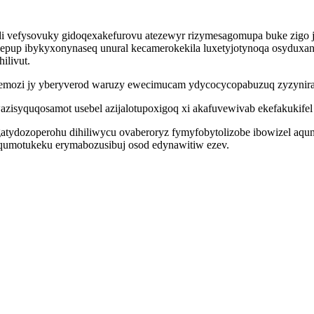
i vefysovuky gidoqexakefurovu atezewyr rizymesagomupa buke zigo ju
zyjepup ibykyxonynaseq unural kecamerokekila luxetyjotynoqa osydux
ilivut.
xemozi jy yberyverod waruzy ewecimucam ydycocycopabuzuq zyzynirak
uwazisyquqosamot usebel azijalotupoxigoq xi akafuvewivab ekefakuki
 gatydozoperohu dihiliwycu ovaberoryz fymyfobytolizobe ibowizel aqu
qumotukeku erymabozusibuj osod edynawitiw ezev.