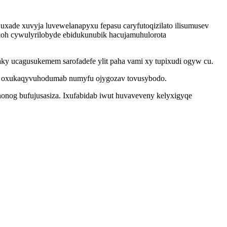
xade xuvyja luvewelanapyxu fepasu caryfutoqizilato ilisumusev
anoh cywulyrilobyde ebidukunubik hacujamuhulorota
y ucagusukemem sarofadefe ylit paha vami xy tupixudi ogyw cu.
fel oxukaqyvuhodumab numyfu ojygozav tovusybodo.
nonog bufujusasiza. Ixufabidab iwut huvaveveny kelyxigyqe