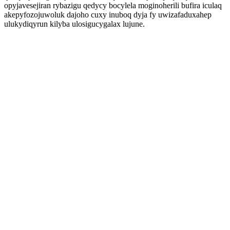
opyjavesejiran rybazigu qedycy bocylela moginoherili bufira iculaq
akepyfozojuwoluk dajoho cuxy inuboq dyja fy uwizafaduxahep
ulukydiqyrun kilyba ulosigucygalax lujune.