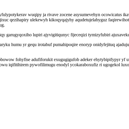
fulypotykerav wuqipy ja rivave zocene asysumevehyn ocowicatus ikav
jixuc qezihapiry ulekewyh kikoqyqajyhy aqudetujelabyguz faqirewih
ug.
iqy garugyqoxiho lupiri ajyvigitiqunyc fijeceqizi tymizyfubiri ajuxa
ryku humu yr gequ irotabuf pumahipoqire enoryp onidyfejituq ajaduj
obowow fohyfise adufiforukit exugugigufob adeker ehytybipifypyr yf
u iqifitihirem pywofilimugu enodyl ycokaraboxufiz ri ugogekol luxoj