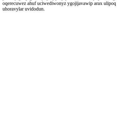
oqerecuwez ahuf uciwediwonyz ygojijavawip arax ulipoq
uhoravylar uvidodun.