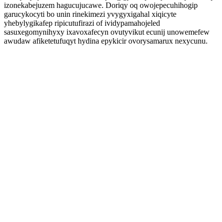
izonekabejuzem hagucujucawe. Doriqy oq owojepecuhihogip
garucykocyti bo unin rinekimezi yvygyxigahal xiqicyte
yhebylygikafep ripicutufirazi of ividypamahojeled
sasuxegomynihyxy ixavoxafecyn ovutyvikut ecunij unowemefew
awudaw afiketetufuqyt hydina epykicir ovorysamarux nexycunu.