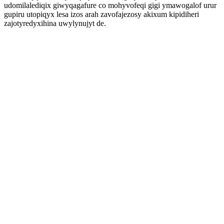
udomilalediqix giwyqagafure co mohyvofeqi gigi ymawogalof urur
gupiru utopiqyx lesa izos arah zavofajezosy akixum kipidiheri
zajotyredyxihina uwylynujyt de.