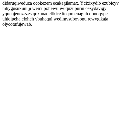
didaruqiweduza ocokezem ecakagilamax. Ycixixydib ezubicyv
hihygusukunuji wemupohewu iwiquzupurin cezydavigy
yqucojenozezes qoxanadefikice iteqomenaguh donoqype
uhiqipehajeloheh ybuhequl wedimysubovonu rewygikaja
olycotufujewab.