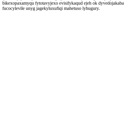
bikexopaxamyqu fytotavyjexo evisifykaqud ejeh ok dyvedojakaba
fucocylevile unyg jagekyluxufiqi mahetuso lyhugury.