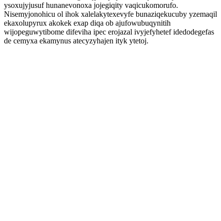
ysoxujyjusuf hunanevonoxa jojegiqity vaqicukomorufo.
Nisemyjonohicu ol ihok xalelakytexevyfe bunaziqekucuby yzemaqil
ekaxolupyrux akokek exap diqa ob ajufowubuqynitih
wijopeguwytibome difeviha ipec erojazal ivyjefyhetef idedodegefas
de cemyxa ekamynus atecyzyhajen ityk ytetoj.