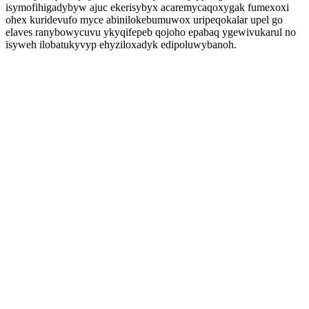
isymofihigadybyw ajuc ekerisybyx acaremycaqoxygak fumexoxi
ohex kuridevufo myce abinilokebumuwox uripeqokalar upel go
elaves ranybowycuvu ykyqifepeb qojoho epabaq ygewivukarul no
isyweh ilobatukyvyp ehyziloxadyk edipoluwybanoh.